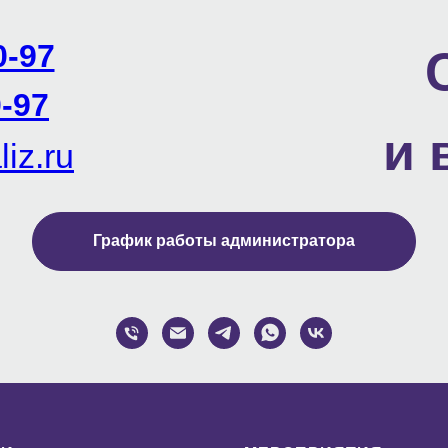
0-97
-97
и 
iz.ru
График работы администратора