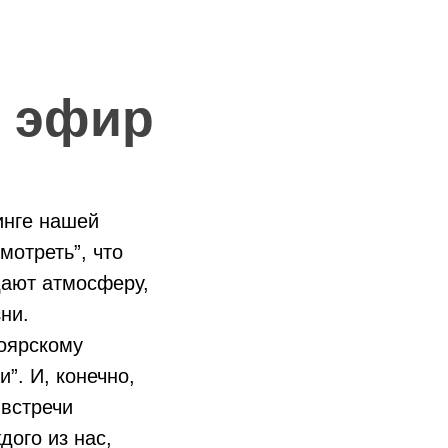
й эфир
инге нашей
мотреть”, что
дают атмосферу,
ни.
ноярскому
”. И, конечно,
“встречи
дого из нас,