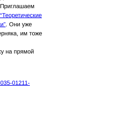
. Приглашаем
“Теоретические
и"
. Они уже
ерняка, им тоже
ку на прямой
035-01211-