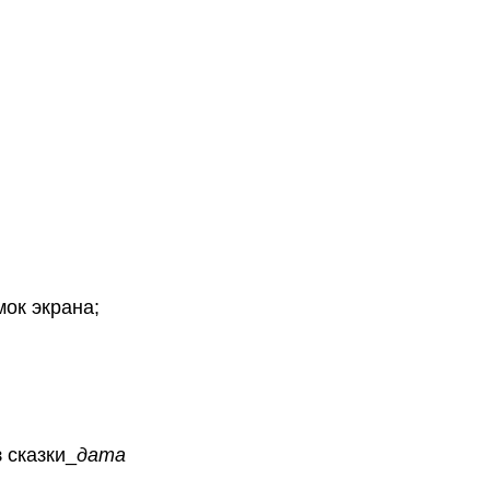
ок экрана;
 сказки_
дата