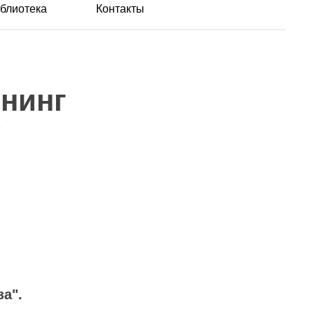
блиотека
Контакты
енинг
"
а".