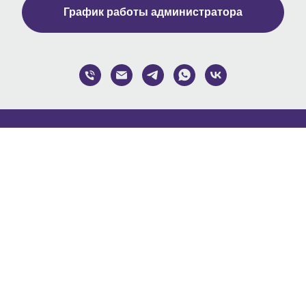
График работы администратора
ГИ
МЕРОПРИЯТИЯ
гическая помощь
Расписание на 2026
г.
циалистов помогающих
Регулярные группы
сий
Ближайшие мероприятия
с организациями
гическая экспертиза