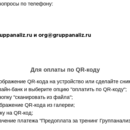
вопросы по телефону:
ppanaliz.ru и org@gruppanaliz.ru
Для оплаты по QR-коду
ображение QR-кода на устройство или сделайте сним
лайн-банк и выберите опцию "оплатить по QR-коду";
нопку "сканировать из файла";
бражение QR-кода из галереи;
ку на QR-код;
ачение платежа "Предоплата за тренинг Группанализ