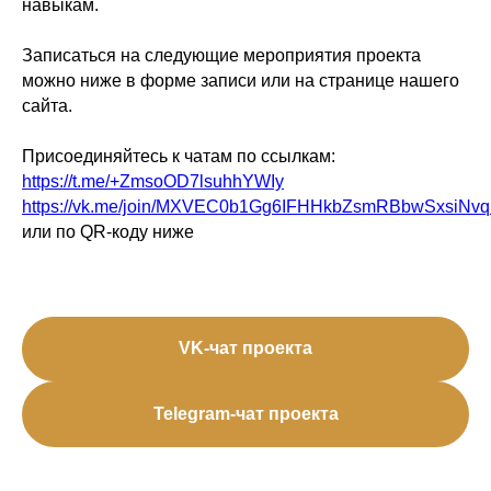
навыкам.
Записаться на следующие мероприятия проекта
можно ниже в форме записи или на странице нашего
сайта.
Присоединяйтесь к чатам по ссылкам:
https://t.me/+ZmsoOD7lsuhhYWIy
https://vk.me/join/MXVEC0b1Gg6IFHHkbZsmRBbwSxsiN
или по QR-коду ниже
VK-чат проекта
Telegram-чат проекта