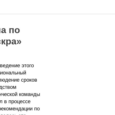
ла по
скра»
оведение этого
сиональный
блюдение сроков
дством
нческой команды
л в процессе
 рекомендации по