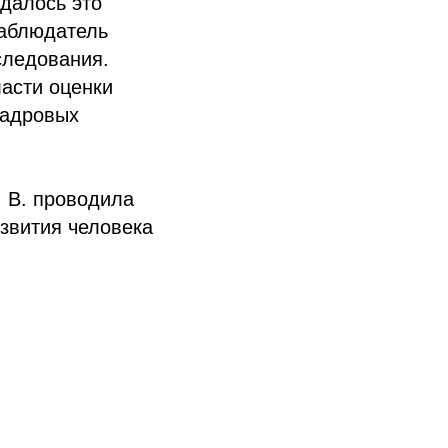
далось это
наблюдатель
следования.
ласти оценки
кадровых
 В. проводила
звития человека